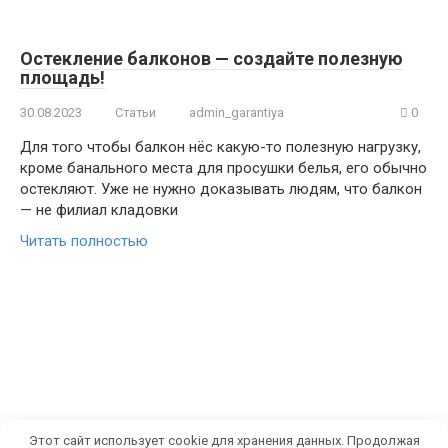
Остекление балконов — создайте полезную
площадь!
30.08.2023
Статьи
admin_garantiya
0
Для того чтобы балкон нёс какую-то полезную нагрузку,
кроме банального места для просушки белья, его обычно
остекляют. Уже не нужно доказывать людям, что балкон
— не филиал кладовки
Читать полностью
Этот сайт использует cookie для хранения данных. Продолжая
© 2026 ГАРАНТИЯ