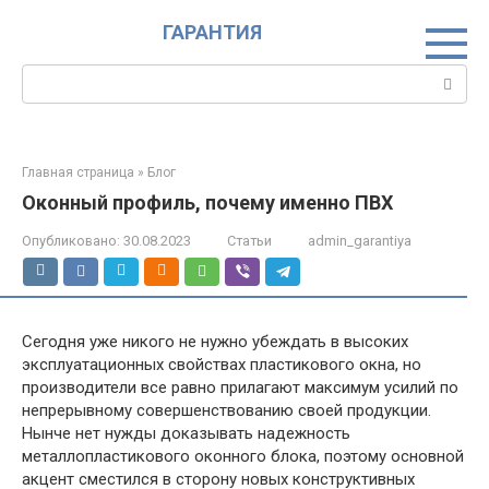
Перейти
ГАРАНТИЯ
к
контенту
Поиск:
Главная страница
»
Блог
Оконный профиль, почему именно ПВХ
Опубликовано:
30.08.2023
Статьи
admin_garantiya
Сегодня уже никого не нужно убеждать в высоких
эксплуатационных свойствах пластикового окна, но
производители все равно прилагают максимум усилий по
непрерывному совершенствованию своей продукции.
Нынче нет нужды доказывать надежность
металлопластикового оконного блока, поэтому основной
акцент сместился в сторону новых конструктивных